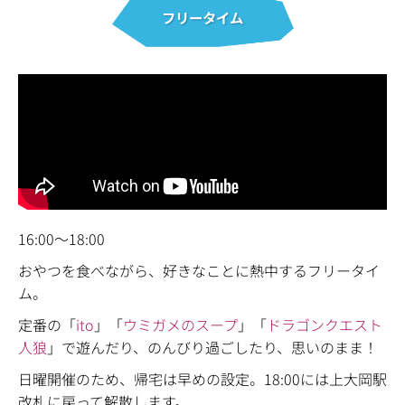
フリータイム
16:00〜18:00
おやつを食べながら、
好きなことに熱中するフリータイ
ム。
定番の「
ito
」
「
ウミガメのスープ
」「
ドラゴンクエスト
人狼
」で遊んだり、のんびり過ごしたり、思いのまま！
日曜開催のため、帰宅は早めの設定。18:00には上大岡駅
改札に戻って解散します。