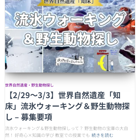
世界自然遺産・野生動物探し
【2/29〜3/3】世界自然遺産「知
床」流氷ウォーキング＆野生動物探
し – 募集要項
流氷ウォーキング＆野生動物探しって？ 野生動物の宝庫の大自
然！ 好奇心×知識の学び 教室での授業でも
続きを読む