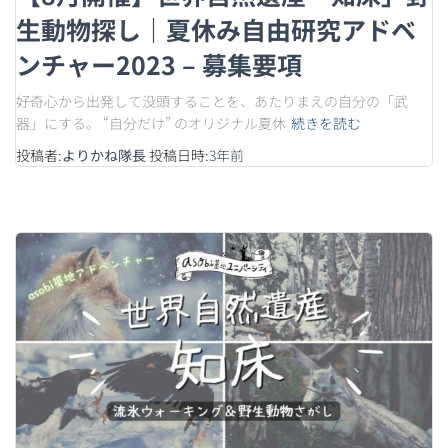
生動物探し｜夏休み自由研究アドベ
ンチャー2023 – 募集要項
好奇心から出発して没頭することを、あたりまえの自分の「武
器」にする。 “自分だけ” のオリジナル夏休
続きを読む
投稿者:
よりかね隊長
投稿日時:
3年
前