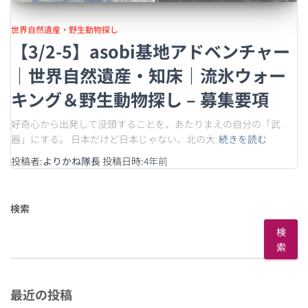
世界自然遺産・野生動物探し
【3/2-5】asobi基地アドベンチャー
｜世界自然遺産・知床｜流氷ウォー
キング＆野生動物探し – 募集要項
好奇心から出発して没頭することを、あたりまえの自分の「武
器」にする。 日本だけど日本じゃない、北の大
続きを読む
投稿者:
よりかね隊長
投稿日時:
4年
前
検索
検
索
最近の投稿