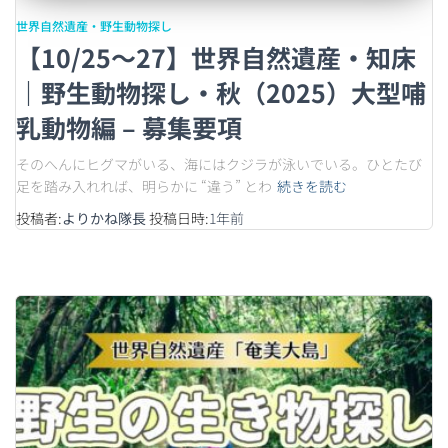
世界自然遺産・野生動物探し
【10/25〜27】世界自然遺産・知床
｜野生動物探し・秋（2025）大型哺
乳動物編 – 募集要項
そのへんにヒグマがいる、海にはクジラが泳いでいる。ひとたび
足を踏み入れれば、明らかに “違う” とわ
続きを読む
投稿者:
よりかね隊長
投稿日時:
1年
前