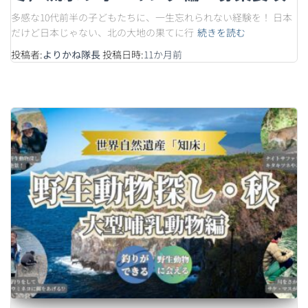
多感な10代前半の子どもたちに、一生忘れられない経験を！ 日本
だけど日本じゃない、北の大地の果てに行
続きを読む
投稿者:
よりかね隊長
投稿日時:
11か月
前