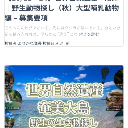
｜野生動物探し（秋）大型哺乳動物
編 – 募集要項
そのへんにヒグマがいる、海にはクジラが泳いでいる。ひとたび
足を踏み入れれば、明らかに “違う” とわ
続きを読む
投稿者:
よりかね隊長
投稿日時:
2年
前