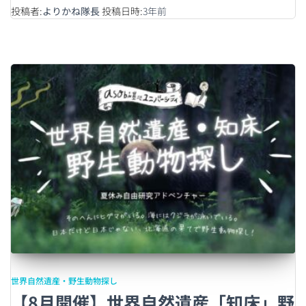
投稿者:
よりかね隊長
投稿日時:
3年
前
世界自然遺産・野生動物探し
【8月開催】世界自然遺産「知床」野