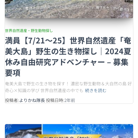
世界自然遺産・野生動物探し
満員【7/21〜25】世界自然遺産「奄
美大島」野生の生き物探し｜2024夏
休み自由研究アドベンチャー – 募集
要項
奄美大島で野生の生き物を探す！ 濃密な野生動物＆大自然の島 好
奇心×知識の学び 世界自然遺産の中でも
続きを読む
投稿者:
よりかね隊長
投稿日時:
2年
前