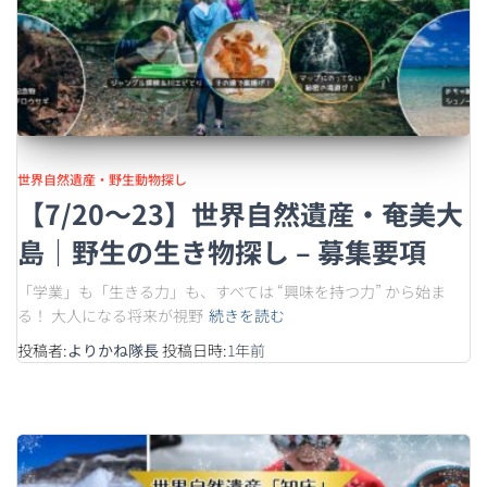
世界自然遺産・野生動物探し
【7/20〜23】世界自然遺産・奄美大
島｜野生の生き物探し – 募集要項
「学業」も「生きる力」も、すべては “興味を持つ力” から始ま
る！ 大人になる将来が視野
続きを読む
投稿者:
よりかね隊長
投稿日時:
1年
前