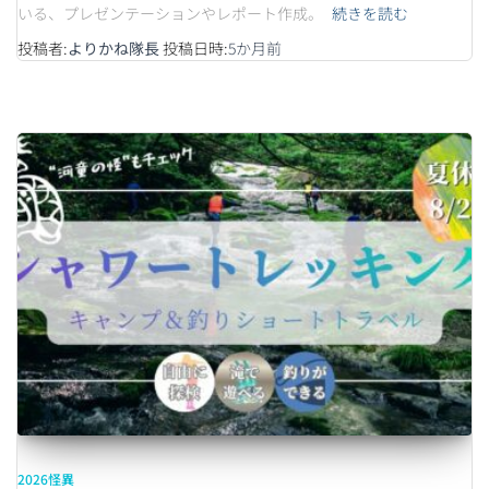
いる、プレゼンテーションやレポート作成。
続きを読む
投稿者:
よりかね隊長
投稿日時:
5か月
前
2026怪異