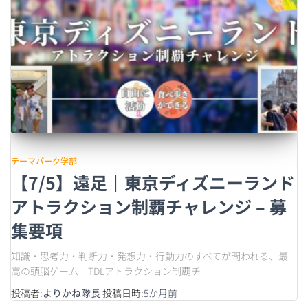
テーマパーク学部
【7/5】遠足｜東京ディズニーランド
アトラクション制覇チャレンジ – 募
集要項
知識・思考力・判断力・発想力・行動力のすべてが問われる、最
高の頭脳ゲーム「TDLアトラクション制覇チ
投稿者:
よりかね隊長
投稿日時:
5か月
前