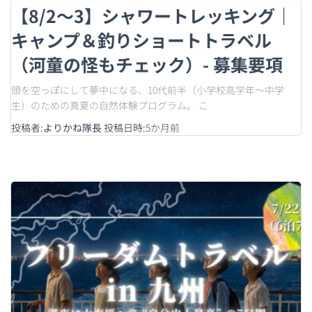
【8/2〜3】シャワートレッキング｜
キャンプ＆釣りショートトラベル
（河童の怪もチェック）- 募集要項
頭を空っぽにして夢中になる、10代前半（小学校高学年〜中学
生）のための真夏の自然体験プログラム。 こ
投稿者:
よりかね隊長
投稿日時:
5か月
前