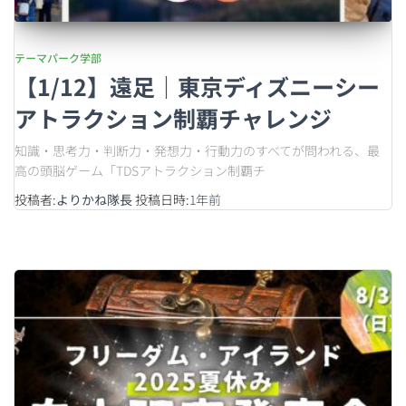
テーマパーク学部
【1/12】遠足｜東京ディズニーシー
アトラクション制覇チャレンジ
知識・思考力・判断力・発想力・行動力のすべてが問われる、最
高の頭脳ゲーム「TDSアトラクション制覇チ
投稿者:
よりかね隊長
投稿日時:
1年
前