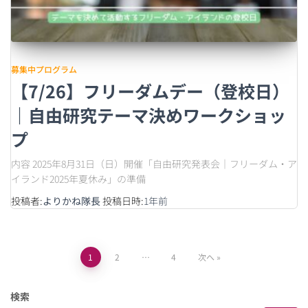
募集中プログラム
【7/26】フリーダムデー（登校日）
｜自由研究テーマ決めワークショッ
プ
内容 2025年8月31日（日）開催「自由研究発表会｜フリーダム・ア
イランド2025年夏休み」の準備
投稿者:
よりかね隊長
投稿日時:
1年
前
1
2
…
4
次へ
検索