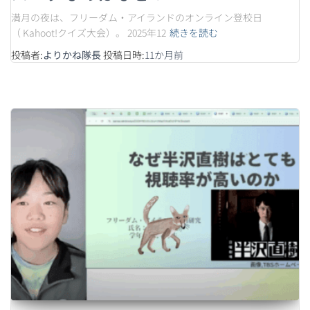
満月の夜は、フリーダム・アイランドのオンライン登校日
（ Kahoot!クイズ大会）。 2025年12
続きを読む
投稿者:
よりかね隊長
投稿日時:
11か月
前