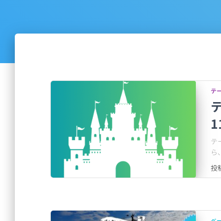
テ
1
テ
ら
投
ベ