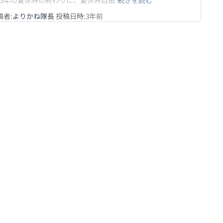
023年の夏休みの終わりに、夏休み自由
続きを読む
稿者:
よりかね隊長
投稿日時:
3年
前