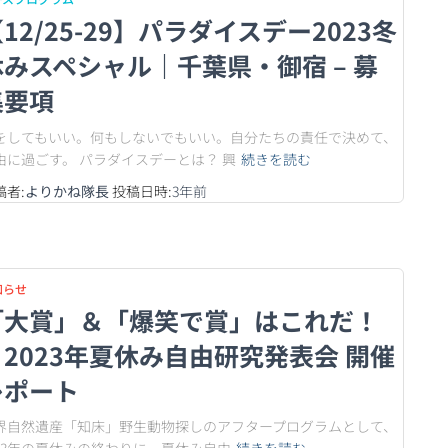
12/25-29】パラダイスデー2023冬
休みスペシャル｜千葉県・御宿 – 募
集要項
をしてもいい。何もしないでもいい。自分たちの責任で決めて、
由に過ごす。 パラダイスデーとは？ 興
続きを読む
稿者:
よりかね隊長
投稿日時:
3年
前
知らせ
「大賞」＆「爆笑で賞」はこれだ！
｜2023年夏休み自由研究発表会 開催
レポート
界自然遺産「知床」野生動物探しのアフタープログラムとして、