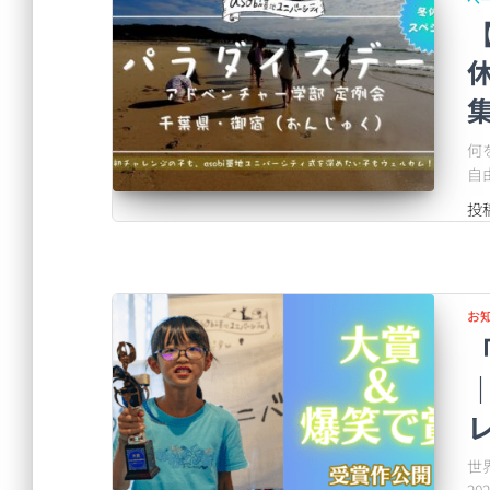
【
何
自
投
お
世