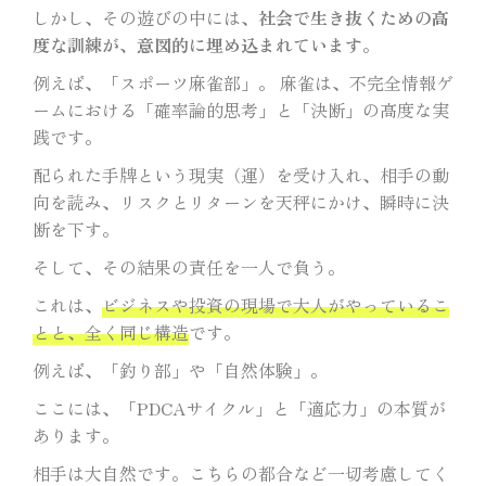
しかし、その遊びの中には、
社会で生き抜くための高
度な訓練が、意図的に埋め込まれています
。
例えば、「スポーツ麻雀部」。 麻雀は、不完全情報ゲ
ームにおける「確率論的思考」と「決断」の高度な実
践です。
配られた手牌という現実（運）を受け入れ、相手の動
向を読み、リスクとリターンを天秤にかけ、瞬時に決
断を下す。
そして、その結果の責任を一人で負う。
これは、
ビジネスや投資の現場で大人がやっているこ
とと、全く同じ構造
です。
例えば、「釣り部」や「自然体験」。
ここには、「PDCAサイクル」と「適応力」の本質が
あります。
相手は大自然です。こちらの都合など一切考慮してく