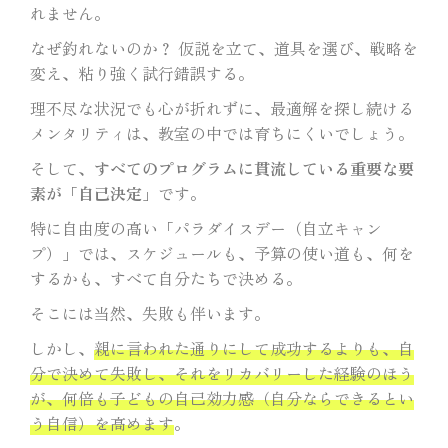
れません。
なぜ釣れないのか？ 仮説を立て、道具を選び、戦略を
変え、粘り強く試行錯誤する。
理不尽な状況でも心が折れずに、最適解を探し続ける
メンタリティは、教室の中では育ちにくいでしょう。
そして、
すべてのプログラムに貫流している重要な要
素が「自己決定」
です。
特に自由度の高い「パラダイスデー（自立キャン
プ）」では、スケジュールも、予算の使い道も、何を
するかも、すべて自分たちで決める。
そこには当然、失敗も伴います。
しかし、
親に言われた通りにして成功するよりも、自
分で決めて失敗し、それをリカバリーした経験のほう
が、何倍も子どもの自己効力感（自分ならできるとい
う自信）を高めます
。