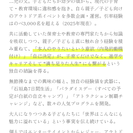
二児の父。子どもたちが幼少の頃から、現代の子育
て・教育環境に違和感を抱き、自ら親子／子ども向け
のアウトドア系イベントを多数企画・運営。引率経験
はのべ3,000名を超える（2025年現在）。
共に活動していた保育士や教育の専門家たちから知識
を吸収しつつ、親子／子どもと直に触れ合う経験を積
み重ねて、
「本人のやりたいという意欲（内発的動機
付け）」「自己決定」が、子育てだけでなく、進学や
キャリアそして “満ち足りた人生” にも繋がる
という
独自の結論を得る。
無節操なまでの興味の幅と、独自の経験値を武器に、
「石垣島7日間生活」「パラダイスデー（すべての予
定が白紙の自立キャンプ）」「アトラクション制覇チ
ャレンジ」など、数々の人気プログラムを開発。
大人になりつつある子どもたちに「世界はこんなにも
魅力に溢れている」という事実を伝え続けている。
個人ではエンターテイメントからレジャー、アウトド