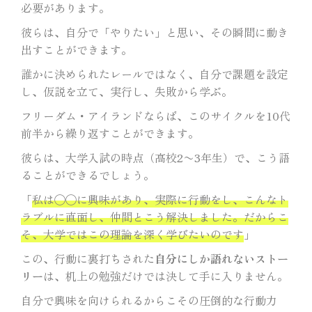
必要があります。
彼らは、自分で「やりたい」と思い、その瞬間に動き
出すことができます。
誰かに決められたレールではなく、自分で課題を設定
し、仮説を立て、実行し、失敗から学ぶ。
フリーダム・アイランドならば、このサイクルを10代
前半から繰り返すことができます。
彼らは、大学入試の時点（高校2〜3年生）で、こう語
ることができるでしょう。
「
私は◯◯に興味があり、実際に行動をし、こんなト
ラブルに直面し、仲間とこう解決しました。だからこ
そ、大学ではこの理論を深く学びたいのです
」
この、行動に裏打ちされた
自分にしか語れないストー
リー
は、机上の勉強だけでは決して手に入りません。
自分で興味を向けられるからこその圧倒的な行動力