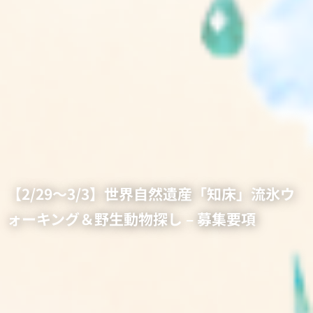
【2/29〜3/3】世界自然遺産「知床」流氷ウ
ォーキング＆野生動物探し – 募集要項