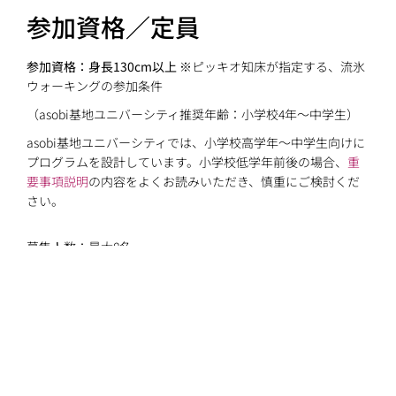
参加資格／定員
参加資格：身長130cm以上
※ピッキオ知床が指定する、流氷
ウォーキングの参加条件
（asobi基地ユニバーシティ推奨年齢：小学校4年〜中学生）
asobi基地ユニバーシティでは、小学校高学年〜中学生向けに
プログラムを設計しています。小学校低学年前後の場合、
重
要事項説明
の内容をよくお読みいただき、慎重にご検討くだ
さい。
募集人数：最大8名
スケジュール