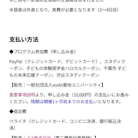
※昼食は外食となり、実費が必要となります（2〜4日目）
支払い方法
◆プログラム参加費（申し込み金）
PayPal（クレジットカード、デビットカード）、スタディク
ーポン、子どもの体験奨学金ハロカルクーポン、千葉市 子ど
もの未来応援クーポン、渋谷スタディクーポン
【販売：一般社団法人asobi基地ユニバーシティ】
重要事項説明
より、申し込み金（10,000円）の支払いにお進み
ください。
残額は開催1ヶ月前までのお支払い
となります。
◆宿泊費
ペライチ（クレジットカード、コンビニ決済、銀行振込決
済）
【販売：
JGA株式会社
（第二種旅行業登録）】