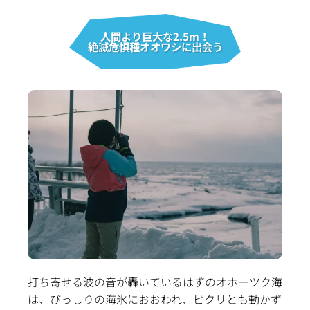
人間より巨大な2.5m！
絶滅危惧種オオワシに出会う
打ち寄せる波の音が轟いているはずのオホーツク海
は、びっしりの海氷におおわれ、ピクリとも動かず