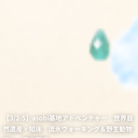
【3/2-5】asobi基地アドベンチャー｜世界自
然遺産・知床｜流氷ウォーキング＆野生動物