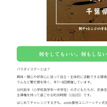
何をしてもいい。何もしな
パラダイスデーとは？
興味・関心や好奇心に従って自立・主体的に活動できる環境を
ラムなど繁忙期を除く、年7〜8回開催しています。
10代前半（小学校高学年〜中学生）の子どもたちが、衣食
主導権を持って過ごせる約30時間（1泊2日）です。
はじめてチャレンジする子も、asobi基地ユニバーシティ