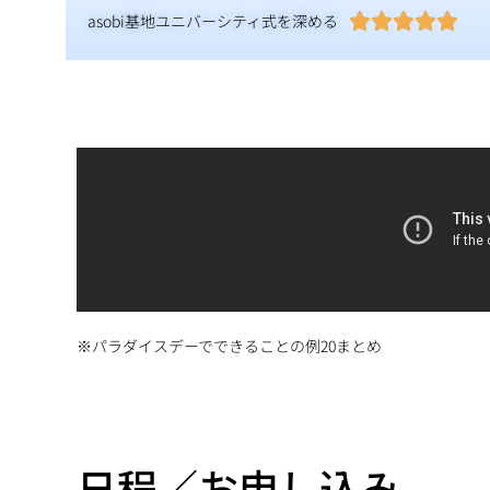
asobi基地ユニバーシティ式を深める





※パラダイスデーでできることの例20まとめ
日程／お申し込み