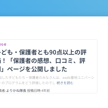
知らせ
子ども・保護者とも90点以上の評
価！「保護者の感想、口コミ、評
判」ページを公開しました
加した子どもたち・保護者のみなさんは、asobi基地ユニバーシ
ィのプログラムをどう評価したのでし
続きを読む
稿者:
よりかね隊長
投稿日時:
4年
前