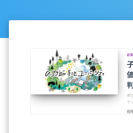
お
参
テ
投