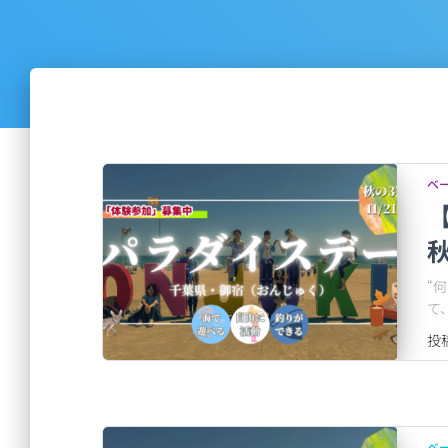
ベ
【
“
て
投
ベ