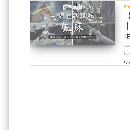
世
【
好
に
投