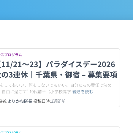
ースプログラム
11/21〜23】パラダイスデー2026
秋の3連休｜千葉県・御宿 – 募集要項
何をしてもいい、何もしないでもいい。自分たちの責任で決め
、自由に過ごす” 10代前半（小学校高学
続きを読む
稿者:
よりかね隊長
投稿日時:
3週間
前
ースプログラム