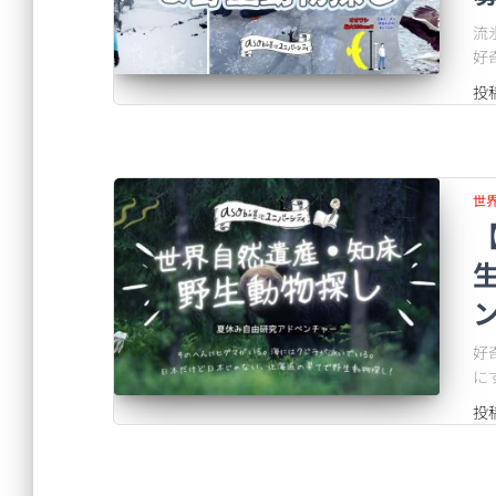
流
好
投
世
ン
好
に
投