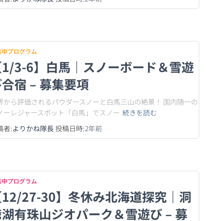
集中プログラム
【1/3-6】白馬｜スノーボード＆雪遊
合宿 – 募集要項
界から評価されるパウダースノーと白馬三山の絶景！ 国内随一の
ノーレジャースポット「白馬」でスノー
続きを読む
稿者:
よりかね隊長
投稿日時:
2年
前
集中プログラム
12/27-30】冬休み北海道探究｜洞
爺湖有珠山ジオパーク＆雪遊び – 募