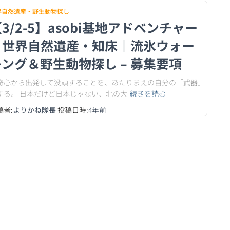
界自然遺産・野生動物探し
3/2-5】asobi基地アドベンチャー
｜世界自然遺産・知床｜流氷ウォー
キング＆野生動物探し – 募集要項
奇心から出発して没頭することを、あたりまえの自分の「武器」
する。 日本だけど日本じゃない、北の大
続きを読む
稿者:
よりかね隊長
投稿日時:
4年
前