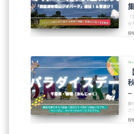
「
分
投
ベ
【
–
夢
さ
投