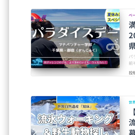
ベ
満
県
パ
前
投
世