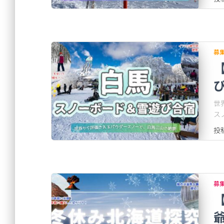
募
び
世
ス
投
募
【