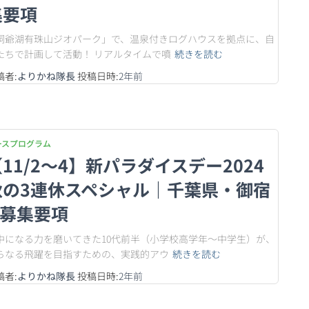
集要項
洞爺湖有珠山ジオパーク」で、温泉付きログハウスを拠点に、自
たちで計画して活動！ リアルタイムで噴
続きを読む
稿者:
よりかね隊長
投稿日時:
2年
前
ースプログラム
11/2〜4】新パラダイスデー2024
秋の3連休スペシャル｜千葉県・御宿
 募集要項
中になる力を磨いてきた10代前半（小学校高学年〜中学生）が、
らなる飛躍を目指すための、実践的アウ
続きを読む
稿者:
よりかね隊長
投稿日時:
2年
前