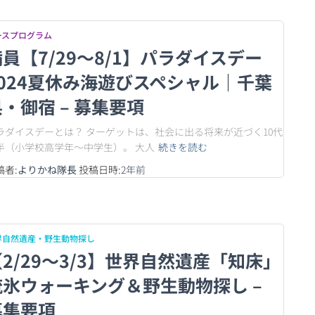
ースプログラム
員【7/29〜8/1】パラダイスデー
2024夏休み海遊びスペシャル｜千葉
・御宿 – 募集要項
ラダイスデーとは？ ターゲットは、社会に出る将来が近づく10代
半（小学校高学年〜中学生）。 大人
続きを読む
稿者:
よりかね隊長
投稿日時:
2年
前
界自然遺産・野生動物探し
【2/29〜3/3】世界自然遺産「知床」
流氷ウォーキング＆野生動物探し –
募集要項