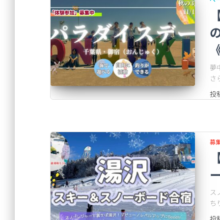
【
夢
さ
投
募
ー
ス
ち
投