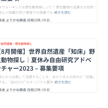
氷ウォーキング＆野生動物探しって？ 野生動物の宝庫の大自然！
奇心×知識の学び 教室での授業でも
続きを読む
稿者:
よりかね隊長
投稿日時:
3年
前
界自然遺産・野生動物探し
【8月開催】世界自然遺産「知床」野
生動物探し｜夏休み自由研究アドベ
チャー2023 – 募集要項
奇心から出発して没頭することを、あたりまえの自分の「武器」
する。 “自分だけ” のオリジナル夏休
続きを読む
稿者:
よりかね隊長
投稿日時:
3年
前