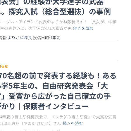
発表会」の経験が大学進学の武器
に。探究入試（総合型選抜）の事例
リーダム・アイランド代表のよりかね隊長です！ 長女が、中学
年生の春休みに、大学入試の1次審査が免
続きを読む
稿者:
よりかね隊長
投稿日時:
1年
前
知らせ
370名超の前で発表する経験も！ある
小学5年生の、自由研究発表会「大
賞」受賞から広がった自己確立の手
がかり｜保護者インタビュー
024年夏の自由研究発表会で、『クラゲの毒の研究』で大賞を受賞
た山田 恵冬（やまだ けいと）さん
続きを読む