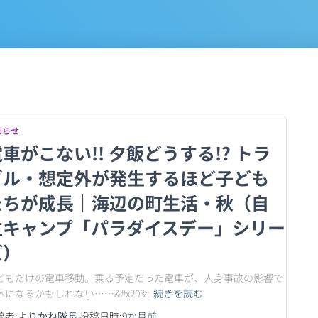
知らせ
車がこない!! 夕飯どうする!? トラ
ブル・想定外が発生するほど子ども
たちが成長｜海辺の町生活・秋（自
立キャンプ「パラダイスデー」シリー
ズ）
どもだけの電車移動。乗る予定だった電車が、人身事故の影響で
休になるかもしれない……&#x203c
続きを読む
稿者:
よりかね隊長
投稿日時:
9か月
前