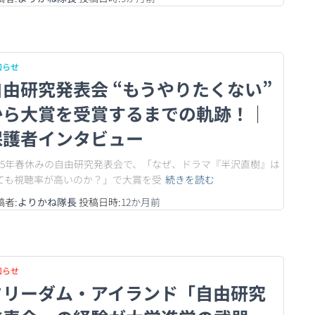
知らせ
自由研究発表会 “もうやりたくない”
から大賞を受賞するまでの軌跡！｜
保護者インタビュー
025年春休みの自由研究発表会で、「なぜ、ドラマ『半沢直樹』は
ても視聴率が高いのか？」で大賞を受
続きを読む
稿者:
よりかね隊長
投稿日時:
12か月
前
知らせ
フリーダム・アイランド「自由研究